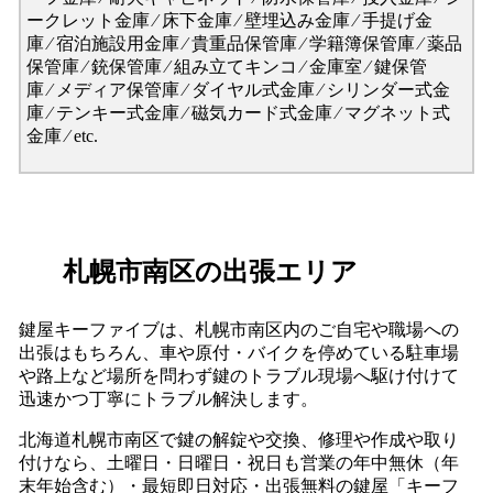
ークレット金庫 ⁄ 床下金庫 ⁄ 壁埋込み金庫 ⁄ 手提げ金
庫 ⁄ 宿泊施設用金庫 ⁄ 貴重品保管庫 ⁄ 学籍簿保管庫 ⁄ 薬品
保管庫 ⁄ 銃保管庫 ⁄ 組み立てキンコ ⁄ 金庫室 ⁄ 鍵保管
庫 ⁄ メディア保管庫 ⁄ ダイヤル式金庫 ⁄ シリンダー式金
庫 ⁄ テンキー式金庫 ⁄ 磁気カード式金庫 ⁄ マグネット式
金庫 ⁄ etc.
札幌市南区の出張エリア
鍵屋キーファイブは、札幌市南区内のご自宅や職場への
出張はもちろん、車や原付・バイクを停めている駐車場
や路上など場所を問わず鍵のトラブル現場へ駆け付けて
迅速かつ丁寧にトラブル解決します。
北海道札幌市南区で鍵の解錠や交換、修理や作成や取り
付けなら、土曜日・日曜日・祝日も営業の年中無休（年
末年始含む）・最短即日対応・出張無料の鍵屋「キーフ