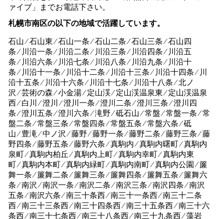
ァイブ」までお電話下さい。
札幌市南区の以下の地域で活躍しています。
石山 ⁄ 石山東 ⁄ 石山一条 ⁄ 石山二条 ⁄ 石山三条 ⁄ 石山四
条 ⁄ 川沿一条 ⁄ 川沿二条 ⁄ 川沿三条 ⁄ 川沿四条 ⁄ 川沿五
条 ⁄ 川沿六条 ⁄ 川沿七条 ⁄ 川沿八条 ⁄ 川沿九条 ⁄ 川沿十
条 ⁄ 川沿十一条 ⁄ 川沿十二条 ⁄ 川沿十三条 ⁄ 川沿十四条 ⁄ 川
沿十五条 ⁄ 川沿十六条 ⁄ 川沿十七条 ⁄ 川沿十八条 ⁄ 北ノ
沢 ⁄ 芸術の森 ⁄ 小金湯 ⁄ 定山渓 ⁄ 定山渓温泉東 ⁄ 定山渓温泉
西 ⁄ 白川 ⁄ 澄川 ⁄ 澄川一条 ⁄ 澄川二条 ⁄ 澄川三条 ⁄ 澄川四
条 ⁄ 澄川五条 ⁄ 澄川六条 ⁄ 滝野 ⁄ 砥石山 ⁄ 常盤 ⁄ 常盤一条 ⁄ 常
盤二条 ⁄ 常盤三条 ⁄ 常盤四条 ⁄ 常盤五条 ⁄ 常盤六条 ⁄ 砥
山 ⁄ 豊滝 ⁄ 中ノ沢 ⁄ 藤野 ⁄ 藤野一条 ⁄ 藤野二条 ⁄ 藤野三条 ⁄ 藤
野四条 ⁄ 藤野五条 ⁄ 藤野六条 ⁄ 真駒内 ⁄ 真駒内曙町 ⁄ 真駒内
泉町 ⁄ 真駒内柏丘 ⁄ 真駒内上町 ⁄ 真駒内幸町 ⁄ 真駒内東
町 ⁄ 真駒内本町 ⁄ 真駒内緑町 ⁄ 真駒内南町 ⁄ 真駒内公園 ⁄ 簾
舞一条 ⁄ 簾舞二条 ⁄ 簾舞三条 ⁄ 簾舞四条 ⁄ 簾舞五条 ⁄ 簾舞六
条 ⁄ 南沢 ⁄ 南沢一条 ⁄ 南沢二条 ⁄ 南沢三条 ⁄ 南沢四条 ⁄ 南沢
五条 ⁄ 南沢六条 ⁄ 南三十条西 ⁄ 南三十一条西 ⁄ 南三十二条
西 ⁄ 南三十三条西 ⁄ 南三十四条西 ⁄ 南三十五条西 ⁄ 南三十六
条西 ⁄ 南三十七条西 ⁄ 南三十八条西 ⁄ 南三十九条西 ⁄ 藻岩