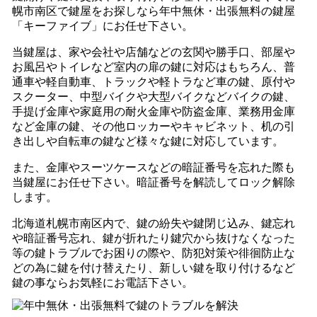
幌市南区で鍵屋をお探しなら年中無休・出張無料の鍵屋
「キーファイブ」にお任せ下さい。
当鍵屋は、家や会社や店舗などの玄関や勝手口、部屋や
お風呂やトイレなど室内の扉の鍵に対応はもちろん、普
通車や軽自動車、トラックや軽トラなど車の鍵、原付や
スクーター、中型バイクや大型バイクなどバイクの鍵、
手提げ金庫や家庭用の耐火金庫や防盗金庫、業務用金庫
など金庫の鍵、その他ロッカーやキャビネット、机の引
き出しや自転車の鍵など様々な鍵に対応しています。
また、金庫やスーツケースなどの暗証番号を忘れた際も
当鍵屋にお任せ下さい。暗証番号を解読してロック解除
します。
北海道札幌市南区内で、鍵の紛失や鍵閉じ込み、鍵忘れ
や暗証番号忘れ、鍵が折れたり鍵穴から抜けなくなった
等の鍵トラブルでお困りの際や、防犯対策や徘徊防止な
どの為に鍵を付け替えたり、新しい鍵を取り付けるなど
鍵の事ならお気軽にお電話下さい。