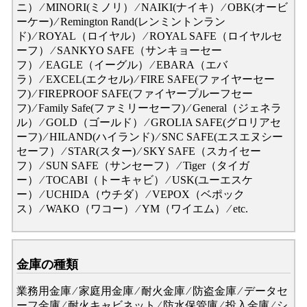
ニ） ⁄ MINORI(ミノリ） ⁄ NAIKI(ナイキ） ⁄ OBK(オービ
ーケー) ⁄ Remington Rand(レンミントンラン
ド) ⁄ ROYAL（ロイヤル） ⁄ ROYAL SAFE（ロイヤルセ
ーフ） ⁄ SANKYO SAFE（サンキョーセー
フ） ⁄ EAGLE（イーグル） ⁄ EBARA（エバ
ラ） ⁄ EXCEL(エクセル) ⁄ FIRE SAFE(ファイヤーセー
フ) ⁄ FIREPROOF SAFE(ファイヤープルーフセー
フ) ⁄ Family Safe(ファミリーセーフ) ⁄ General（ジェネラ
ル） ⁄ GOLD（ゴールド） ⁄ GROLIA SAFE(グロリアセ
ーフ) ⁄ HILAND(ハイランド) ⁄ SNC SAFE(エスエヌシー
セーフ） ⁄ STAR(スター) ⁄ SKY SAFE（スカイセー
フ） ⁄ SUN SAFE（サンセーフ） ⁄ Tiger（タイガ
ー） ⁄ TOCABI（トーキャビ） ⁄ USK(ユーエスケ
ー） ⁄ UCHIDA（ウチダ） ⁄ VEPOX（ベポック
ス） ⁄ WAKO（ワコー） ⁄ YM（ワイエム） ⁄ etc.
金庫の種類
業務用金庫 ⁄ 家庭用金庫 ⁄ 耐火金庫 ⁄ 防盗金庫 ⁄ データセ
ーフ金庫 ⁄ 耐火キャビネット ⁄ 防水保管庫 ⁄ 投入金庫 ⁄ シ