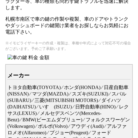
ラクター等、車の種類も問わず鍵トラブルを迅速に解決
します。
札幌市南区で車の鍵の作製や複製、車のドアやトランク
やダッシュボードの鍵開け業者をお探しならお気軽にお
電話下さい。
※イモビライザーキーの作成・複製は、車種や年式によって対応不可の場合
がございます。予めご了承願います。
メーカー
トヨタ自動車(TOYOTA) ⁄ ホンダ(HONDA) ⁄ 日産自動車
(NISSAN) ⁄ マツダ(MAZDA) ⁄ スズキ(SUZUKI) ⁄ スバル
(SUBARU) ⁄ 三菱(MITSUBISHI MOTORS) ⁄ ダイハツ
(DAIHATSU) ⁄ いすゞ(ISUZU) ⁄ 日野自動車(HINO) ⁄ レク
サス(LEXUS) ⁄ メルセデスベンツ(Mercedes-
Benz) ⁄ BMW(ビーエムダブリュー) ⁄ フォルクスワーゲン
(Volkswagen) ⁄ ボルボ(Volvo) ⁄ アウディ(Audi) ⁄ アルファ
ロメオ(Alfaromeo) ⁄ プジョー(Peugeot) ⁄ フォード