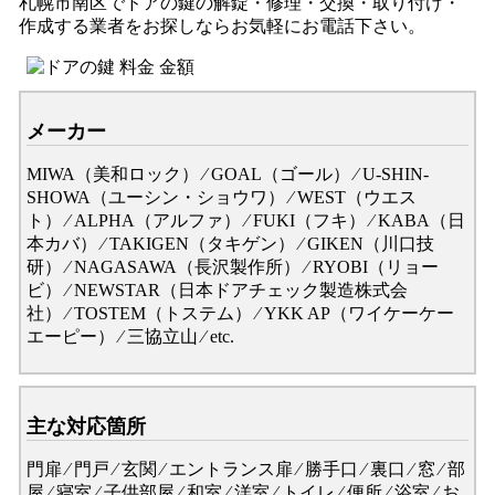
札幌市南区でドアの鍵の解錠・修理・交換・取り付け・
作成する業者をお探しならお気軽にお電話下さい。
メーカー
MIWA（美和ロック） ⁄ GOAL（ゴール） ⁄ U-SHIN-
SHOWA（ユーシン・ショウワ） ⁄ WEST（ウエス
ト） ⁄ ALPHA（アルファ） ⁄ FUKI（フキ） ⁄ KABA（日
本カバ） ⁄ TAKIGEN（タキゲン） ⁄ GIKEN（川口技
研） ⁄ NAGASAWA（長沢製作所） ⁄ RYOBI（リョー
ビ） ⁄ NEWSTAR（日本ドアチェック製造株式会
社） ⁄ TOSTEM（トステム） ⁄ YKK AP（ワイケーケー
エーピー） ⁄ 三協立山 ⁄ etc.
主な対応箇所
門扉 ⁄ 門戸 ⁄ 玄関 ⁄ エントランス扉 ⁄ 勝手口 ⁄ 裏口 ⁄ 窓 ⁄ 部
屋 ⁄ 寝室 ⁄ 子供部屋 ⁄ 和室 ⁄ 洋室 ⁄ トイレ ⁄ 便所 ⁄ 浴室 ⁄ お