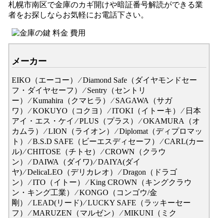
札幌市南区で金庫のカギ開けや暗証番号解読ができる業
者をお探しならお気軽にお電話下さい。
メーカー
EIKO（エーコー） ⁄ Diamond Safe（ダイヤモンドセー
フ・ダイヤセーフ） ⁄ Sentry（セントリ
ー） ⁄ Kumahira（クマヒラ） ⁄ SAGAWA（サガ
ワ） ⁄ KOKUYO（コクヨ） ⁄ ITOKI（イトーキ） ⁄ 日本
アイ・エス・ケイ ⁄ PLUS（プラス） ⁄ OKAMURA（オ
カムラ） ⁄ LION（ライオン） ⁄ Diplomat（ディプロマッ
ト） ⁄ B.S.D SAFE（ビーエスディセーフ） ⁄ CARL(カー
ル) ⁄ CHITOSE（チトセ） ⁄ CROWN（クラウ
ン） ⁄ DAIWA（ダイワ) ⁄ DAIYA(ダイ
ヤ) ⁄ DelicaLEO（デリカレオ） ⁄ Dragon（ドラゴ
ン） ⁄ ITO（イトー） ⁄ King CROWN（キングクラウ
ン・キング工業） ⁄ KONGO（コンゴウ/金
剛） ⁄ LEAD(リード) ⁄ LUCKY SAFE（ラッキーセー
フ） ⁄ MARUZEN（マルゼン） ⁄ MIKUNI（ミク