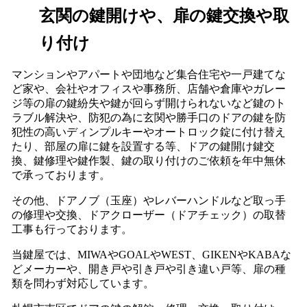
玄関の鍵開けや、扉の鍵交換や取
り付け
マンションやアパートや団地など集合住宅や一戸建てな
ど家や、会社やオフィスや事務所、店舗や倉庫やガレー
ジ等の扉の鍵紛失や鍵が回らず開けられないなど鍵のト
ラブル解決や、防犯の為に玄関や勝手口のドアの鍵を防
犯性の高いディンプルキーやオートロック錠に付け替え
たり、部屋の扉に鍵を設置する等、ドアの鍵開け鍵交
換、鍵修理や鍵作製、鍵の取り付けのご依頼を年中無休
で承っております。
その他、ドアノブ（玉座）やレバーハンドルなど取っ手
の修理や交換、ドアクローザー（ドアチェック）の取替
工事も行っております。
当鍵屋では、MIWAやGOALやWEST、GIKENやKABAな
どメーカーや、開き戸や引き戸や引き違い戸等、扉の種
類を問わず対応しています。