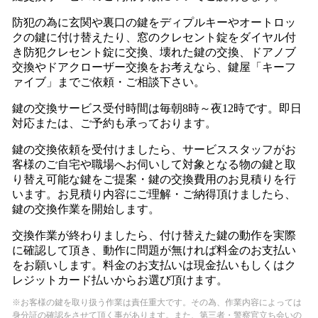
防犯の為に玄関や裏口の鍵をディプルキーやオートロッ
クの鍵に付け替えたり、窓のクレセント錠をダイヤル付
き防犯クレセント錠に交換、壊れた鍵の交換、ドアノブ
交換やドアクローザー交換をお考えなら、鍵屋「キーフ
ァイブ」までご依頼・ご相談下さい。
鍵の交換サービス受付時間は毎朝8時～夜12時です。即日
対応または、ご予約も承っております。
鍵の交換依頼を受付けましたら、サービススタッフがお
客様のご自宅や職場へお伺いして対象となる物の鍵と取
り替え可能な鍵をご提案・鍵の交換費用のお見積りを行
います。お見積り内容にご理解・ご納得頂けましたら、
鍵の交換作業を開始します。
交換作業が終わりましたら、付け替えた鍵の動作を実際
に確認して頂き、動作に問題が無ければ料金のお支払い
をお願いします。料金のお支払いは現金払いもしくはク
レジットカード払いからお選び頂けます。
※お客様の鍵を取り扱う作業は責任重大です。その為、作業内容によっては
身分証の確認をさせて頂く事があります。また、第三者・警察官立ち会いの