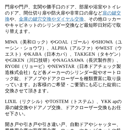
門扉や門戸、玄関や勝手口のドア、部屋や浴室やトイレ
のドア、間仕切り扉や防火扉や非常口の扉など
扉の鍵交
換
や、
金庫の鍵穴交換やダイヤル交換
、その他ロッカー
やキャビネットのシリンダー交換など最短即日対応で取
り替えます。
MIWA（美和ロック）やGOAL（ゴール）やSHOWA（ユ
ーシン・ショウワ）、ALPHA（アルファ）やWEST（ウ
エスト）やKABA（日本カバ）、TAKIGEN（タキゲン）
やGIKEN（川口技研）やNAGASAWA（長沢製作所）、
RYOBI（リョービ）やNEWSTAR（日本ドアチェック製
造株式会社）など各メーカーのシリンダー錠やオートロ
ック錠、ドアノブやドアクローザーを種類豊富に取り扱
っています。お客様のご希望・ご要望にも応じた錠前に
交換させて頂きます。
LIXIL（リクシル）やTOSTEM（トステム）、YKK apの
扉の鍵交換やドアノブ交換、ドアクローザー交換もお任
せ下さい。
開き戸や引き戸や引き違い戸、自動ドアやシャッター、