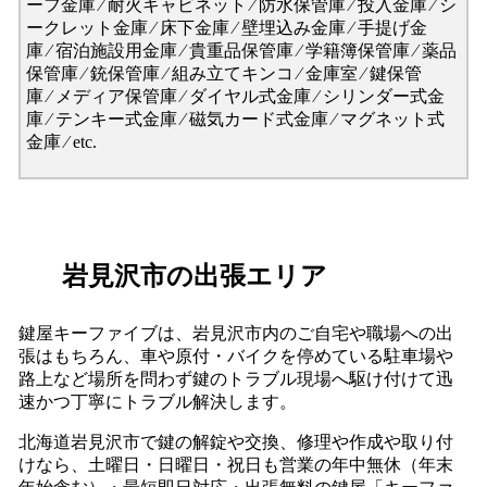
ーフ金庫 ⁄ 耐火キャビネット ⁄ 防水保管庫 ⁄ 投入金庫 ⁄ シ
ークレット金庫 ⁄ 床下金庫 ⁄ 壁埋込み金庫 ⁄ 手提げ金
庫 ⁄ 宿泊施設用金庫 ⁄ 貴重品保管庫 ⁄ 学籍簿保管庫 ⁄ 薬品
保管庫 ⁄ 銃保管庫 ⁄ 組み立てキンコ ⁄ 金庫室 ⁄ 鍵保管
庫 ⁄ メディア保管庫 ⁄ ダイヤル式金庫 ⁄ シリンダー式金
庫 ⁄ テンキー式金庫 ⁄ 磁気カード式金庫 ⁄ マグネット式
金庫 ⁄ etc.
岩見沢市の出張エリア
鍵屋キーファイブは、岩見沢市内のご自宅や職場への出
張はもちろん、車や原付・バイクを停めている駐車場や
路上など場所を問わず鍵のトラブル現場へ駆け付けて迅
速かつ丁寧にトラブル解決します。
北海道岩見沢市で鍵の解錠や交換、修理や作成や取り付
けなら、土曜日・日曜日・祝日も営業の年中無休（年末