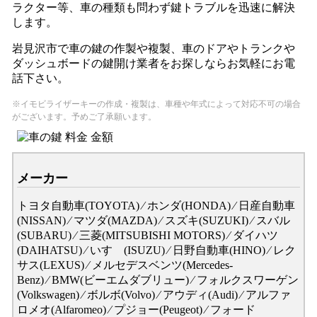
ラクター等、車の種類も問わず鍵トラブルを迅速に解決
します。
岩見沢市で車の鍵の作製や複製、車のドアやトランクや
ダッシュボードの鍵開け業者をお探しならお気軽にお電
話下さい。
※イモビライザーキーの作成・複製は、車種や年式によって対応不可の場合
がございます。予めご了承願います。
メーカー
トヨタ自動車(TOYOTA) ⁄ ホンダ(HONDA) ⁄ 日産自動車
(NISSAN) ⁄ マツダ(MAZDA) ⁄ スズキ(SUZUKI) ⁄ スバル
(SUBARU) ⁄ 三菱(MITSUBISHI MOTORS) ⁄ ダイハツ
(DAIHATSU) ⁄ いすゞ(ISUZU) ⁄ 日野自動車(HINO) ⁄ レク
サス(LEXUS) ⁄ メルセデスベンツ(Mercedes-
Benz) ⁄ BMW(ビーエムダブリュー) ⁄ フォルクスワーゲン
(Volkswagen) ⁄ ボルボ(Volvo) ⁄ アウディ(Audi) ⁄ アルファ
ロメオ(Alfaromeo) ⁄ プジョー(Peugeot) ⁄ フォード