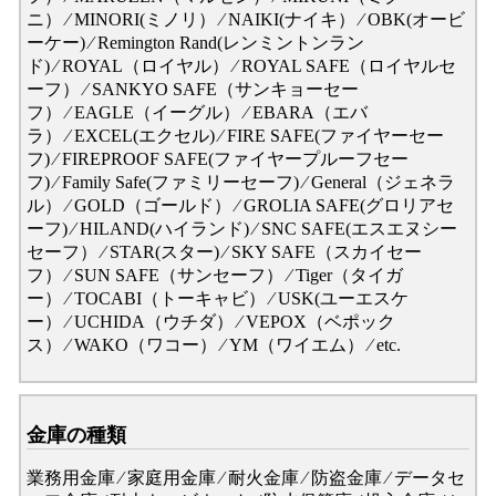
ニ） ⁄ MINORI(ミノリ） ⁄ NAIKI(ナイキ） ⁄ OBK(オービ
ーケー) ⁄ Remington Rand(レンミントンラン
ド) ⁄ ROYAL（ロイヤル） ⁄ ROYAL SAFE（ロイヤルセ
ーフ） ⁄ SANKYO SAFE（サンキョーセー
フ） ⁄ EAGLE（イーグル） ⁄ EBARA（エバ
ラ） ⁄ EXCEL(エクセル) ⁄ FIRE SAFE(ファイヤーセー
フ) ⁄ FIREPROOF SAFE(ファイヤープルーフセー
フ) ⁄ Family Safe(ファミリーセーフ) ⁄ General（ジェネラ
ル） ⁄ GOLD（ゴールド） ⁄ GROLIA SAFE(グロリアセ
ーフ) ⁄ HILAND(ハイランド) ⁄ SNC SAFE(エスエヌシー
セーフ） ⁄ STAR(スター) ⁄ SKY SAFE（スカイセー
フ） ⁄ SUN SAFE（サンセーフ） ⁄ Tiger（タイガ
ー） ⁄ TOCABI（トーキャビ） ⁄ USK(ユーエスケ
ー） ⁄ UCHIDA（ウチダ） ⁄ VEPOX（ベポック
ス） ⁄ WAKO（ワコー） ⁄ YM（ワイエム） ⁄ etc.
金庫の種類
業務用金庫 ⁄ 家庭用金庫 ⁄ 耐火金庫 ⁄ 防盗金庫 ⁄ データセ