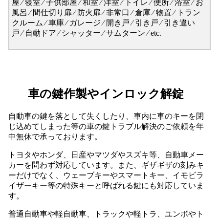
屋 ⁄ 寝室 ⁄ 子供部屋 ⁄ 和室 ⁄ 洋室 ⁄ トイレ ⁄ 便所 ⁄ 浴室 ⁄ お
風呂 ⁄ 間仕切り扉 ⁄ 防火扉 ⁄ 非常口 ⁄ 倉庫 ⁄ 物置 ⁄ トラン
クルーム ⁄ 車庫 ⁄ ガレージ ⁄ 開き戸 ⁄ 引き戸 ⁄ 引き違い
戸 ⁄ 自動ドア ⁄ シャッター ⁄ サムターン ⁄ etc.
車の鍵作製やインロック解錠
自動車の鍵を落として失くしたり、車内に車のキーを閉
じ込めてしまった等の車の鍵トラブル解決のご依頼を年
中無休で承っております。
トヨタやホンダ、日産やマツダやスズキ等、自動車メー
カーを問わず対応しています。また、ギザギザの刻みキ
ーだけでなく、ウェーブキーやスマートキー、イモビラ
イザーキー等の特殊キーと呼ばれる鍵にも対応していま
す。
普通自動車や軽自動車、トラックや軽トラ、ユンボやト