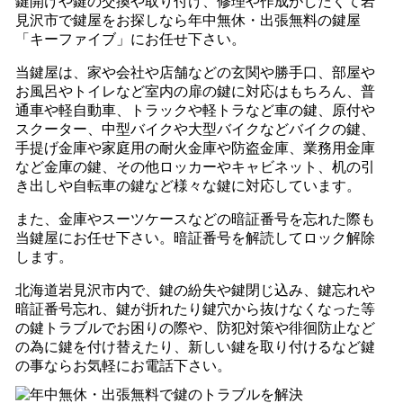
鍵開けや鍵の交換や取り付け、修理や作成がしたくて岩
見沢市で鍵屋をお探しなら年中無休・出張無料の鍵屋
「キーファイブ」にお任せ下さい。
当鍵屋は、家や会社や店舗などの玄関や勝手口、部屋や
お風呂やトイレなど室内の扉の鍵に対応はもちろん、普
通車や軽自動車、トラックや軽トラなど車の鍵、原付や
スクーター、中型バイクや大型バイクなどバイクの鍵、
手提げ金庫や家庭用の耐火金庫や防盗金庫、業務用金庫
など金庫の鍵、その他ロッカーやキャビネット、机の引
き出しや自転車の鍵など様々な鍵に対応しています。
また、金庫やスーツケースなどの暗証番号を忘れた際も
当鍵屋にお任せ下さい。暗証番号を解読してロック解除
します。
北海道岩見沢市内で、鍵の紛失や鍵閉じ込み、鍵忘れや
暗証番号忘れ、鍵が折れたり鍵穴から抜けなくなった等
の鍵トラブルでお困りの際や、防犯対策や徘徊防止など
の為に鍵を付け替えたり、新しい鍵を取り付けるなど鍵
の事ならお気軽にお電話下さい。