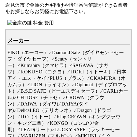
岩見沢市で金庫のカギ開けや暗証番号解読ができる業者
をお探しならお気軽にお電話下さい。
メーカー
EIKO（エーコー） ⁄ Diamond Safe（ダイヤモンドセー
フ・ダイヤセーフ） ⁄ Sentry（セントリ
ー） ⁄ Kumahira（クマヒラ） ⁄ SAGAWA（サガ
ワ） ⁄ KOKUYO（コクヨ） ⁄ ITOKI（イトーキ） ⁄ 日本
アイ・エス・ケイ ⁄ PLUS（プラス） ⁄ OKAMURA（オ
カムラ） ⁄ LION（ライオン） ⁄ Diplomat（ディプロマッ
ト） ⁄ B.S.D SAFE（ビーエスディセーフ） ⁄ CARL(カー
ル) ⁄ CHITOSE（チトセ） ⁄ CROWN（クラウ
ン） ⁄ DAIWA（ダイワ) ⁄ DAIYA(ダイ
ヤ) ⁄ DelicaLEO（デリカレオ） ⁄ Dragon（ドラゴ
ン） ⁄ ITO（イトー） ⁄ King CROWN（キングクラウ
ン・キング工業） ⁄ KONGO（コンゴウ/金
剛） ⁄ LEAD(リード) ⁄ LUCKY SAFE（ラッキーセー
フ） ⁄ MARUZEN（マルゼン） ⁄ MIKUNI（ミク