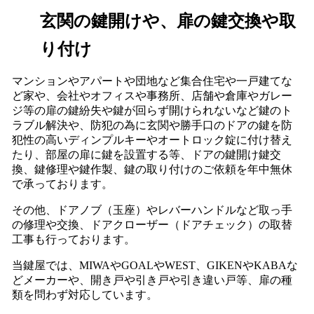
玄関の鍵開けや、扉の鍵交換や取
り付け
マンションやアパートや団地など集合住宅や一戸建てな
ど家や、会社やオフィスや事務所、店舗や倉庫やガレー
ジ等の扉の鍵紛失や鍵が回らず開けられないなど鍵のト
ラブル解決や、防犯の為に玄関や勝手口のドアの鍵を防
犯性の高いディンプルキーやオートロック錠に付け替え
たり、部屋の扉に鍵を設置する等、ドアの鍵開け鍵交
換、鍵修理や鍵作製、鍵の取り付けのご依頼を年中無休
で承っております。
その他、ドアノブ（玉座）やレバーハンドルなど取っ手
の修理や交換、ドアクローザー（ドアチェック）の取替
工事も行っております。
当鍵屋では、MIWAやGOALやWEST、GIKENやKABAな
どメーカーや、開き戸や引き戸や引き違い戸等、扉の種
類を問わず対応しています。